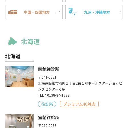
中国・四国地方
九州・沖縄地方
北海道
北海道
函館往診所
〒041-0821
北海道函館市港町１丁目2番１号ポールスターショッピ
ングセンターｃ棟
TEL：0138-84-1923
往診所
プレミアム40対応
室蘭往診所
〒050-0083