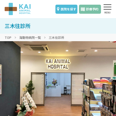
医院を探す
診療予約
三木往診所
TOP
海動物病院一覧
三木往診所