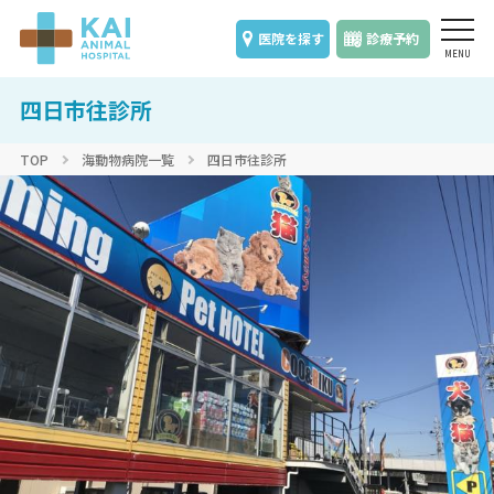
医院を探す
診療予約
四日市往診所
TOP
海動物病院一覧
四日市往診所